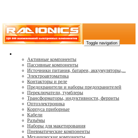
Toggle navigation
Каталог
Активные компоненты
Пассивные компоненты
Источники питания, батареи, аккумуляторы,...
Электроавтоматика
Контакторы и реле
Предохранители и наборы предохранителей
Переключатели, тумблеры
Трансформаторы, индуктивности, ферриты
Oптоэлектроника
Корпуса приборные
Кабели
Разъёмы
Наборы для макетирования
Пневматические компоненты
Механические компоненты