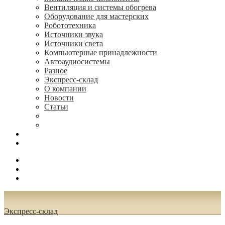
Вентиляция и системы обогрева
Оборудование для мастерских
Робототехника
Источники звука
Источники света
Компьютерные принадлежности
Автоаудиосистемы
Разное
Экспресс-склад
О компании
Новости
Статьи
(495) 544-73-50, (925) 502-42-73
radioniks.ru@mail.ru
Поиск
Вход
0.00 руб.
Экспресс-склад