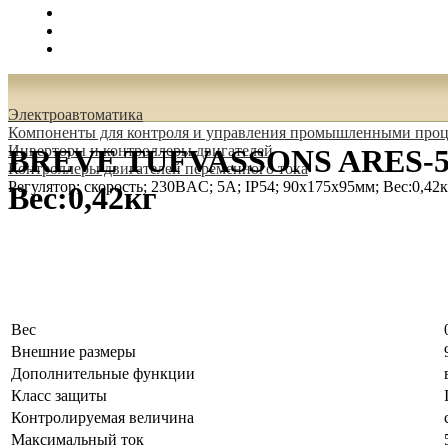
Поиск
Вход
0.00 руб.
Электроавтоматика
Компоненты для контроля и управления промышленными проц
Инверторы и контроллеры двигателей
BREVE TUFVASSONS ARES-5.0 
Контроллеры двигателей переменного тока
Регулятор; скорость; 230ВAC; 5А; IP54; 90x175x95мм; Вес:0,42к
Вес:0,42кг
Вес
Внешние размеры
Дополнительные функции
Класс защиты
Контролируемая величина
Максимальный ток