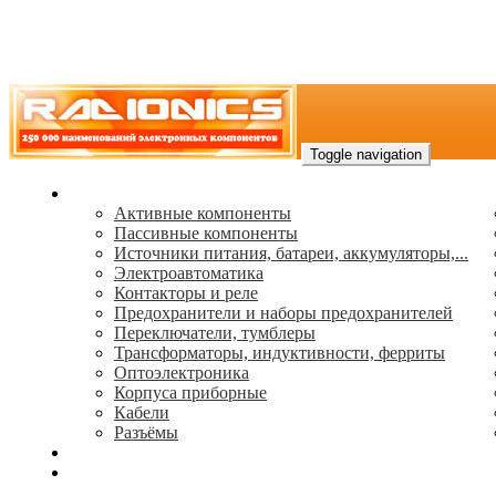
Toggle navigation
Каталог
Активные компоненты
Пассивные компоненты
Источники питания, батареи, аккумуляторы,...
Электроавтоматика
Контакторы и реле
Предохранители и наборы предохранителей
Переключатели, тумблеры
Трансформаторы, индуктивности, ферриты
Oптоэлектроника
Корпуса приборные
Кабели
Разъёмы
(495) 544-73-50, (925) 502-42-73
radioniks.ru@mail.ru