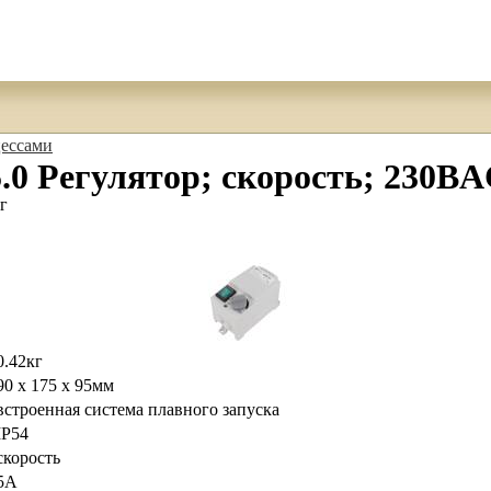
ессами
Регулятор; скорость; 230ВAC;
г
0.42кг
90 x 175 x 95мм
встроенная система плавного запуска
IP54
скорость
5А