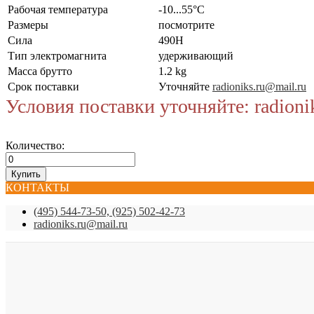
Рабочая температура
-10...55°C
Размеры
посмотрите
Сила
490Н
Тип электромагнита
удерживающий
Масса брутто
1.2 kg
Срок поставки
Уточняйте
radioniks.ru@mail.ru
Условия поставки уточняйте: radioni
Количество:
КОНТАКТЫ
(495) 544-73-50, (925) 502-42-73
radioniks.ru@mail.ru