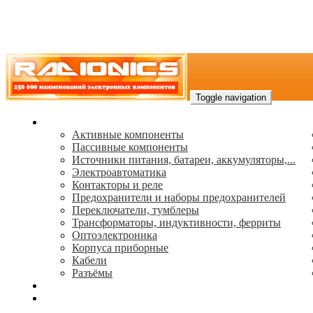
Toggle navigation
Каталог
Активные компоненты
Пассивные компоненты
Источники питания, батареи, аккумуляторы,...
Электроавтоматика
Контакторы и реле
Предохранители и наборы предохранителей
Переключатели, тумблеры
Трансформаторы, индуктивности, ферриты
Oптоэлектроника
Корпуса приборные
Кабели
Разъёмы
(495) 544-73-50, (925) 502-42-73
radioniks.ru@mail.ru