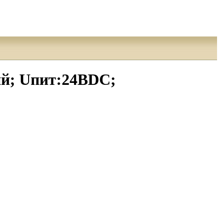
й; Uпит:24ВDC;