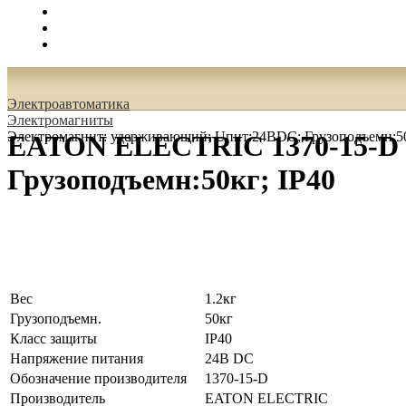
Поиск
Вход
0.00 руб.
Электроавтоматика
Электромагниты
Электромагнит: удерживающий; Uпит:24ВDC; Грузоподъемн:50
EATON ELECTRIC 1370-15-D 
Грузоподъемн:50кг; IP40
Вес
1.2кг
Грузоподъемн.
50кг
Класс защиты
IP40
Напряжение питания
24В DC
Обозначение производителя
1370-15-D
Производитель
EATON ELECTRIC