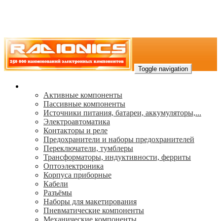
Toggle navigation
Каталог
Активные компоненты
Пассивные компоненты
Источники питания, батареи, аккумуляторы,...
Электроавтоматика
Контакторы и реле
Предохранители и наборы предохранителей
Переключатели, тумблеры
Трансформаторы, индуктивности, ферриты
Oптоэлектроника
Корпуса приборные
Кабели
Разъёмы
Наборы для макетирования
Пневматические компоненты
Механические компоненты