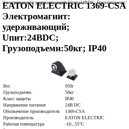
Электромагнит: удерживающий; Uпит:24ВDC; Грузоподъемн:50
EATON ELECTRIC 1369-CSA
Электромагнит:
удерживающий;
Uпит:24ВDC;
Грузоподъемн:50кг; IP40
Вес
950г
Грузоподъемн.
50кг
Класс защиты
IP40
Напряжение питания
24В DC
Обозначение производителя
1369-CSA
Производитель
EATON ELECTRIC
Рабочая температура
-10...55°C