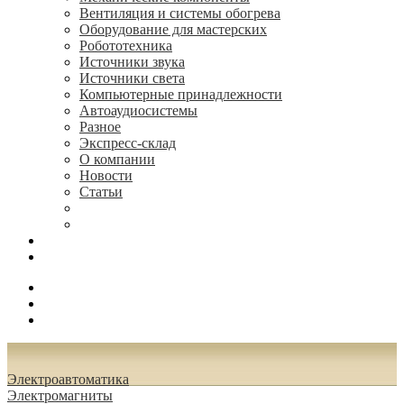
Вентиляция и системы обогрева
Оборудование для мастерских
Робототехника
Источники звука
Источники света
Компьютерные принадлежности
Автоаудиосистемы
Разное
Экспресс-склад
О компании
Новости
Статьи
(495) 544-73-50, (925) 502-42-73
radioniks.ru@mail.ru
Поиск
Вход
0.00 руб.
Электроавтоматика
Электромагниты