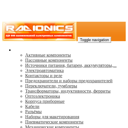
Toggle navigation
Каталог
Активные компоненты
Пассивные компоненты
Источники питания, батареи, аккумуляторы,...
Электроавтоматика
Контакторы и реле
Предохранители и наборы предохранителей
Переключатели, тумблеры
Трансформаторы, индуктивности, ферриты
Oптоэлектроника
Корпуса приборные
Кабели
Разъёмы
Наборы для макетирования
Пневматические компоненты
Механические компоненты