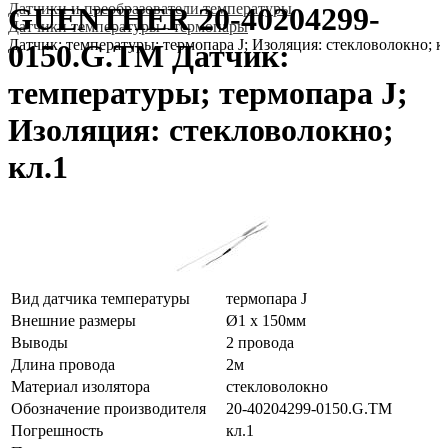
Датчики и преобразователи температуры
GUENTHER 20-40204299-
Датчики температуры - термопары
Датчик: температуры; термопара J; Изоляция: стекловолокно; к
0150.G.TM Датчик:
температуры; термопара J;
Изоляция: стекловолокно;
кл.1
Вид датчика температуры
термопара J
Внешние размеры
Ø1 x 150мм
Выводы
2 провода
Длина провода
2м
Материал изолятора
стекловолокно
Обозначение производителя
20-40204299-0150.G.TM
Погрешность
кл.1