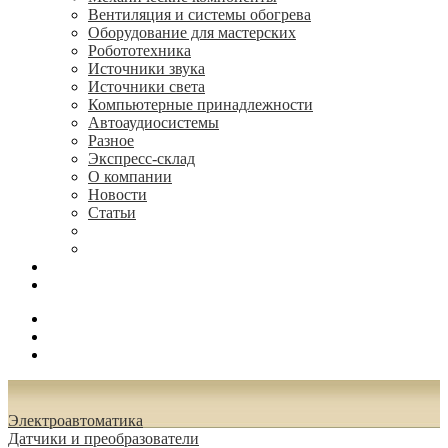
Вентиляция и системы обогрева
Оборудование для мастерских
Робототехника
Источники звука
Источники света
Компьютерные принадлежности
Автоаудиосистемы
Разное
Экспресс-склад
О компании
Новости
Статьи
(495) 544-73-50, (925) 502-42-73
radioniks.ru@mail.ru
Поиск
Вход
0.00 руб.
Электроавтоматика
Датчики и преобразователи